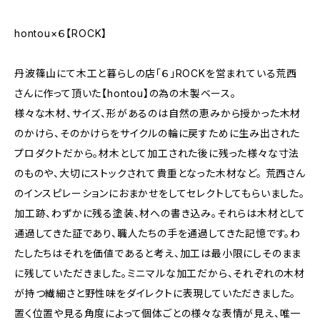
hontou×６【ROCK】
丹波篠山にて木工と暮らしの店「６」ROCKを営まれている荒西
さんに作って頂いた【hontou】の為の木製ベース。
様々な木材、サイズ、形があるのは自然の恵みから授かった木材
のかけら、そのかけらをサイクルの輪に戻すために生み出された
プロダクトだから。材木として加工された後に残った様々な寸法
のものや、大切にストックされて貴重となった木材など。 荒西さん
のインスピレーションにおまかせをしてセレクトしてもらいました。
加工跡、わずかに残る塗装、材への書き込み。それらは木材として
通過してきた証であり、職人たちの手を通過してきた記憶です。わ
たしたちはそれを価値であると考え、加工は最小限にしそのまま
に残していただきました。ミニマルな加工だから、それぞれの木材
が持つ繊細さと野性味をダイレクトに表現していただきました。
置く位置や見る角度によって個体ごとの様々な表情が見え、唯一