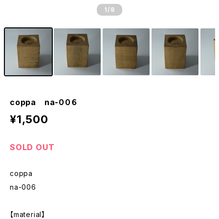
1
/8
coppa na-００６
¥1,500
SOLD OUT
coppa
na-006
【material】