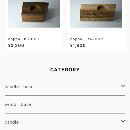
coppa bu-００３
coppa aw-００２
¥3,300
¥1,800
CATEGORY
candle base
parched
wood base
high lighter
candle